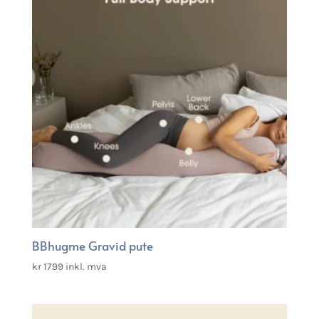
BBhugme Gravid pute
kr
1799
inkl. mva