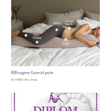
BBhugme Gravid pute
kr
1799
inkl. mva