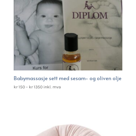
Babymassasje sett med sesam- og oliven olje
Prisområde:
kr
150
–
kr
1350
inkl. mva
kr 150
til
kr 1350