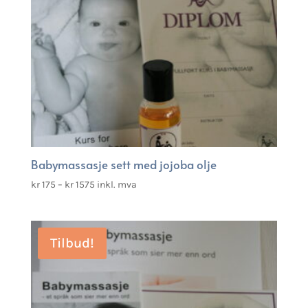
Babymassasje sett med jojoba olje
Prisområde:
kr
175
–
kr
1575
inkl. mva
kr 175
til
kr 1575
Tilbud!