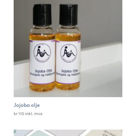
Jojoba olje
kr
110
inkl. mva