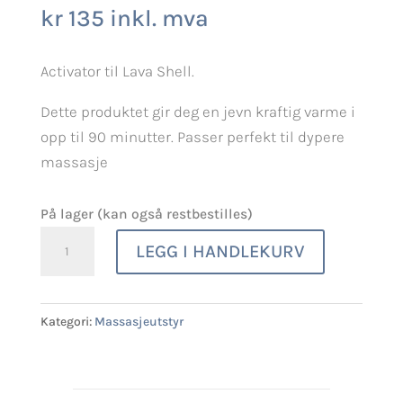
kr
135
inkl. mva
Activator til Lava Shell.
Dette produktet gir deg en jevn kraftig varme i
opp til 90 minutter. Passer perfekt til dypere
massasje
På lager (kan også restbestilles)
Therma
LEGG I HANDLEKURV
Bliss
Body
Level
Kategori:
Massasjeutstyr
2
antall