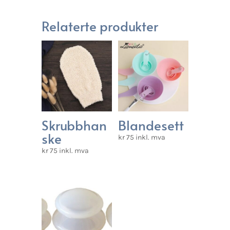
Relaterte produkter
Skrubbhan
Blandesett
ske
kr
75
inkl. mva
kr
75
inkl. mva