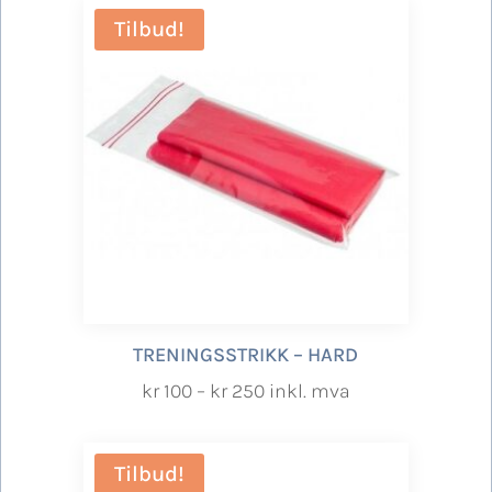
Tilbud!
TRENINGSSTRIKK – HARD
Prisområde:
kr
100
–
kr
250
inkl. mva
kr 100
til
Tilbud!
kr 250