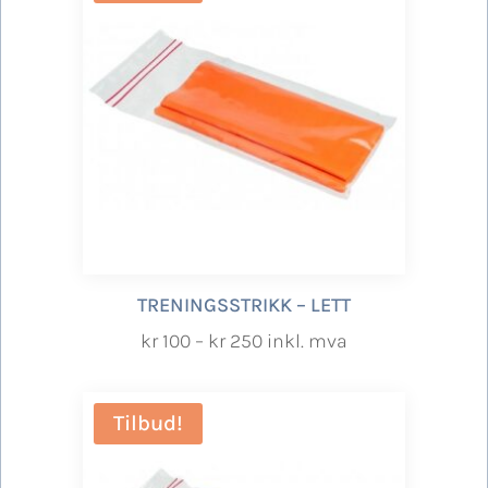
TRENINGSSTRIKK – LETT
Prisområde:
kr
100
–
kr
250
inkl. mva
kr 100
til
Tilbud!
kr 250