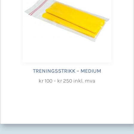
TRENINGSSTRIKK – MEDIUM
Prisområde:
kr
100
–
kr
250
inkl. mva
kr 100
til
kr 250